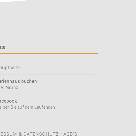
ks
auptseite
erienhaus buchen
er Airbnb
acebook
eiben Sie auf dem Laufenden
RESSUM & DATENSCHUTZ
|
AGB’S